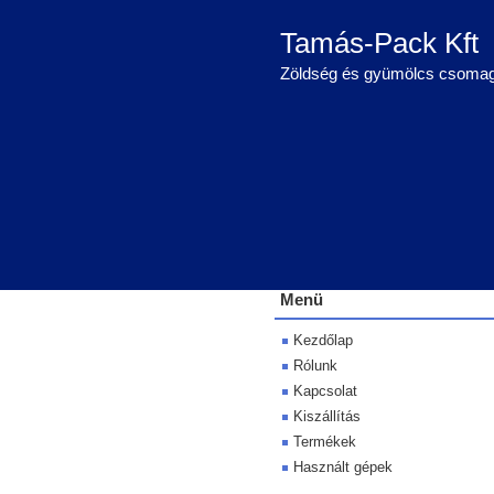
Tamás-Pack Kft
Zöldség és gyümölcs csomag
Menü
Kezdőlap
Rólunk
Kapcsolat
Kiszállítás
Termékek
Használt gépek