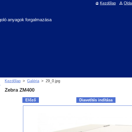
Kezdőlap
Olda
oló anyagok forgalmazása
Kezdőlap
>
Galéria
>
29_0.jpg
Zebra ZM400
Előző
Diavetítés indítása