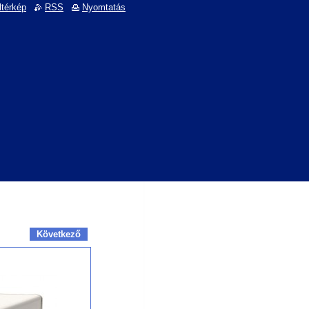
ltérkép
RSS
Nyomtatás
Következő