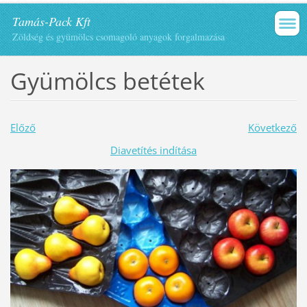
Tamás-Pack Kft
Zöldség és gyümölcs csomagoló anyagok forgalmazása
Gyümölcs betétek
Előző
Következő
Diavetítés indítása